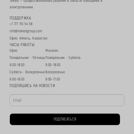
Tekled — профессиональные решения в области освещения и
электротехники.
ПОДДЕРЖКА
+7 777 110 54 58
info@tekledgroup.com
Офис: Алматы, Казахстан
ЧАСЫ РАБОТЫ
Офис
Магазин
Понедельник - Пятница:
Понедельник - Суббота:
9:00–18:00
9:00–18:00
Суббота - Воскресенье:
Воскресенье:
9:00–16:00
9:00–17:00
ПОДПИШИСЬ НА НОВОСТИ
ПОДПИСАТЬСЯ