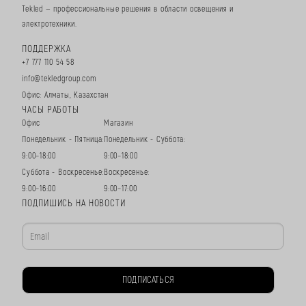
Tekled — профессиональные решения в области освещения и
электротехники.
ПОДДЕРЖКА
+7 777 110 54 58
info@tekledgroup.com
Офис: Алматы, Казахстан
ЧАСЫ РАБОТЫ
Офис
Магазин
Понедельник - Пятница:
Понедельник - Суббота:
9:00–18:00
9:00–18:00
Суббота - Воскресенье:
Воскресенье:
9:00–16:00
9:00–17:00
ПОДПИШИСЬ НА НОВОСТИ
ПОДПИСАТЬСЯ