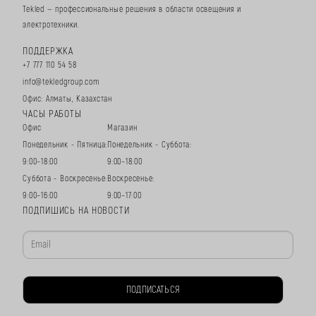
Tekled — профессиональные решения в области освещения и
электротехники.
ПОДДЕРЖКА
+7 777 110 54 58
info@tekledgroup.com
Офис: Алматы, Казахстан
ЧАСЫ РАБОТЫ
Офис
Магазин
Понедельник - Пятница:
Понедельник - Суббота:
9:00–18:00
9:00–18:00
Суббота - Воскресенье:
Воскресенье:
9:00–16:00
9:00–17:00
ПОДПИШИСЬ НА НОВОСТИ
ПОДПИСАТЬСЯ