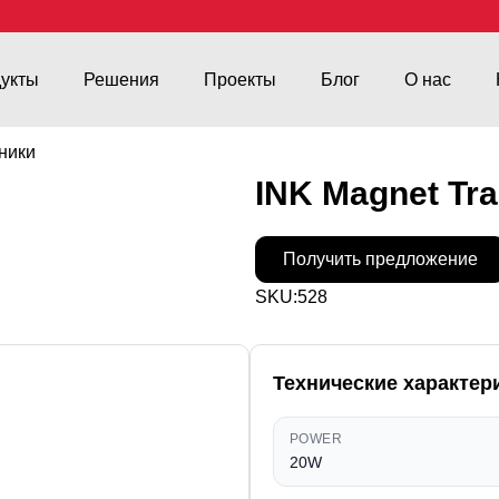
укты
Решения
Проекты
Блог
О нас
ники
INK Magnet Tra
Получить предложение
SKU:
528
Технические характер
POWER
20W