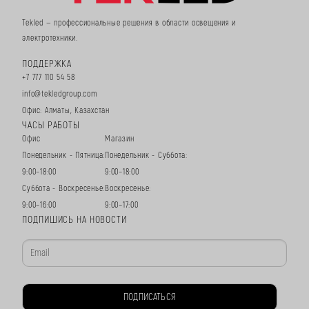
Tekled — профессиональные решения в области освещения и
электротехники.
ПОДДЕРЖКА
+7 777 110 54 58
info@tekledgroup.com
Офис: Алматы, Казахстан
ЧАСЫ РАБОТЫ
Офис
Магазин
Понедельник - Пятница:
Понедельник - Суббота:
9:00–18:00
9:00–18:00
Суббота - Воскресенье:
Воскресенье:
9:00–16:00
9:00–17:00
ПОДПИШИСЬ НА НОВОСТИ
ПОДПИСАТЬСЯ