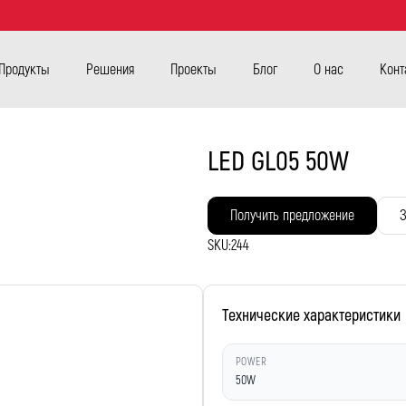
Продукты
Решения
Проекты
Блог
О нас
Конт
LED GL05 50W
Получить предложение
З
SKU:
244
Технические характеристики
POWER
50W