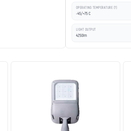
OPERATING TEMPERATURE (?)
-45/+75 C
LIGHT OUTPUT
4250lm