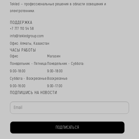
Tekled — профессиональные решения в области освещения и
электротехники.
ПОДДЕРЖКА
+7 777 110 54 58
info@tekledgroup.com
Офис: Алматы, Казахстан
ЧАСЫ РАБОТЫ
Офис
Магазин
Понедельник - Пятница:
Понедельник - Суббота:
9:00–18:00
9:00–18:00
Суббота - Воскресенье:
Воскресенье:
9:00–16:00
9:00–17:00
ПОДПИШИСЬ НА НОВОСТИ
ПОДПИСАТЬСЯ