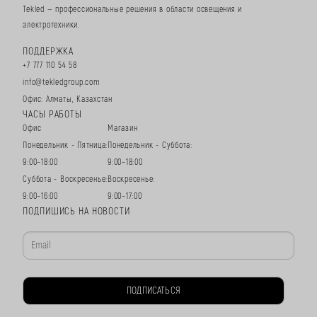
Tekled — профессиональные решения в области освещения и
электротехники.
ПОДДЕРЖКА
+7 777 110 54 58
info@tekledgroup.com
Офис: Алматы, Казахстан
ЧАСЫ РАБОТЫ
Офис
Магазин
Понедельник - Пятница:
Понедельник - Суббота:
9:00–18:00
9:00–18:00
Суббота - Воскресенье:
Воскресенье:
9:00–16:00
9:00–17:00
ПОДПИШИСЬ НА НОВОСТИ
ПОДПИСАТЬСЯ