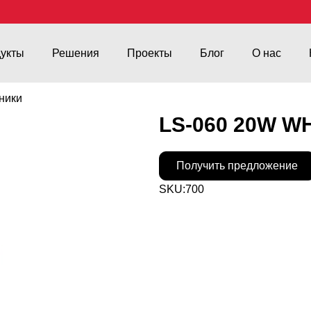
укты
Решения
Проекты
Блог
О нас
ники
LS-060 20W W
Получить предложение
SKU:
700