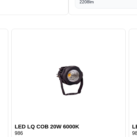
2208lm
LED LQ COB 20W 6000K
L
986
9