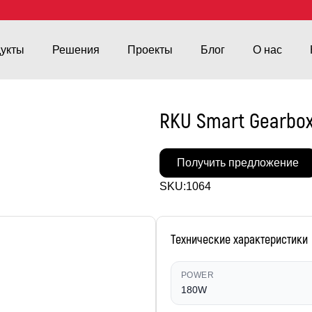
укты
Решения
Проекты
Блог
О нас
RKU Smart Gearbox
Получить предложение
SKU:
1064
Технические характеристики
POWER
180W