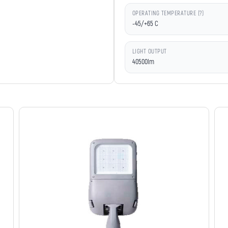
OPERATING TEMPERATURE (?)
-45/+65 C
LIGHT OUTPUT
40500lm