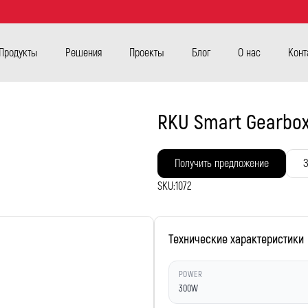
Продукты
Решения
Проекты
Блог
О нас
Конт
RKU Smart Gearbox
Получить предложение
З
SKU:
1072
Технические характеристики
POWER
300W