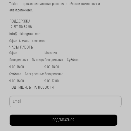
Tekled — профессиональные решения в области освещения и
электротехники.
ПОДДЕРЖКА
+7 777 110 54 58
info@tekledgroup.com
Офис: Алматы, Казахстан
ЧАСЫ РАБОТЫ
Офис
Магазин
Понедельник - Пятница:
Понедельник - Суббота:
9:00–18:00
9:00–18:00
Суббота - Воскресенье:
Воскресенье:
9:00–16:00
9:00–17:00
ПОДПИШИСЬ НА НОВОСТИ
ПОДПИСАТЬСЯ