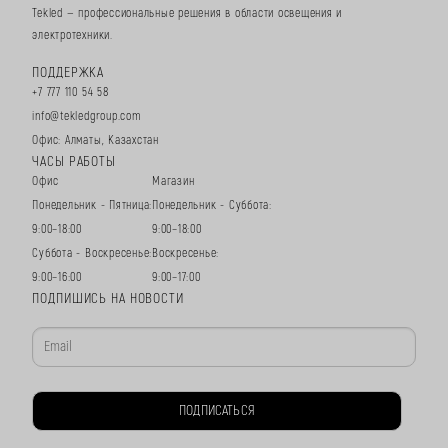
Tekled — профессиональные решения в области освещения и
электротехники.
ПОДДЕРЖКА
+7 777 110 54 58
info@tekledgroup.com
Офис: Алматы, Казахстан
ЧАСЫ РАБОТЫ
Офис
Магазин
Понедельник - Пятница:
Понедельник - Суббота:
9:00–18:00
9:00–18:00
Суббота - Воскресенье:
Воскресенье:
9:00–16:00
9:00–17:00
ПОДПИШИСЬ НА НОВОСТИ
ПОДПИСАТЬСЯ