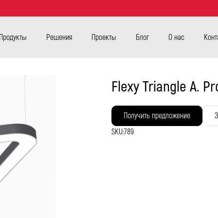
Продукты
Решения
Проекты
Блог
О нас
Конт
Flexy Triangle A. P
Получить предложение
З
SKU:
789