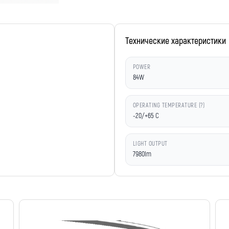
Технические характеристики
POWER
84W
OPERATING TEMPERATURE (?)
-20/+65 C
LIGHT OUTPUT
7980lm