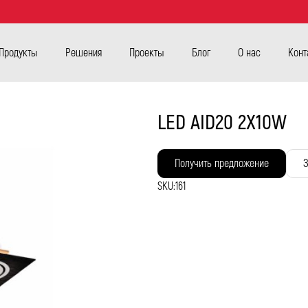
Продукты
Решения
Проекты
Блог
О нас
Конт
LED AID20 2X10W
Получить предложение
З
SKU:
161