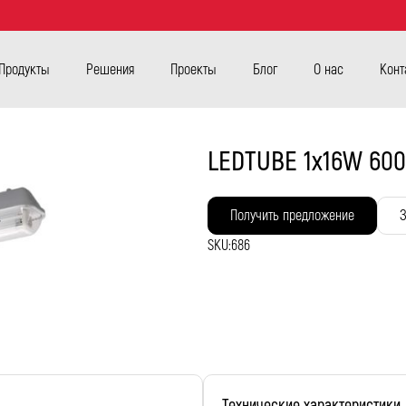
Продукты
Решения
Проекты
Блог
О нас
Конт
LEDTUBE 1х16W 60
Получить предложение
З
SKU:
686
Технические характеристики