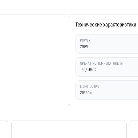
Технические характеристики
POWER
216W
OPERATING TEMPERATURE (?)
-20/+65 C
LIGHT OUTPUT
20520lm