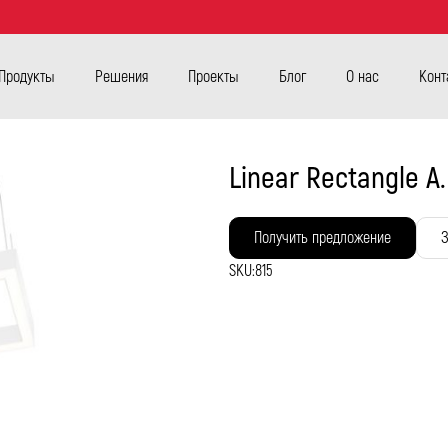
Продукты
Решения
Проекты
Блог
О нас
Конт
Linear Rectangle A.
Получить предложение
З
SKU:
815