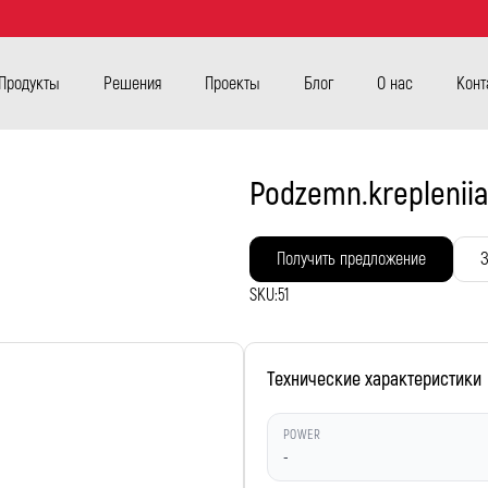
Продукты
Решения
Проекты
Блог
О нас
Конт
Podzemn.krepleniia
Получить предложение
З
SKU:
51
Технические характеристики
POWER
-