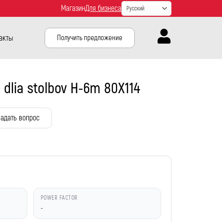
Магазин
Для бизнеса
акты
Получить предложение
 dlia stolbov H-6m 80X114
адать вопрос
POWER FACTOR
-